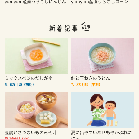
yumyum産直うらごしにんじん
yumyum産直うらごしコーン
ミックスベジのだしがゆ
鮭と玉ねぎのうどん
5、6カ月頃（初期）
7、8カ月頃（中期）
豆腐とさつまいものみそ汁
夏に出やすいあせもやかぶれに
は…
取り分けレシピ