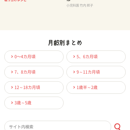
小児科医 竹内 邦子
0〜4カ月頃
5、6カ月頃
7、8カ月頃
9～11カ月頃
12～18カ月頃
1歳半～2歳
3歳～5歳
検索キーワード入力