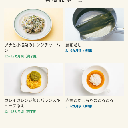
ツナと小松菜のレンジチャーハ
昆布だし
ン
5、6カ月頃（初期）
12～18カ月頃（完了期）
カレイのレンジ蒸しバランスキ
赤魚とかぼちゃのとろとろ
ューブ添え
5、6カ月頃（初期）
12～18カ月頃（完了期）