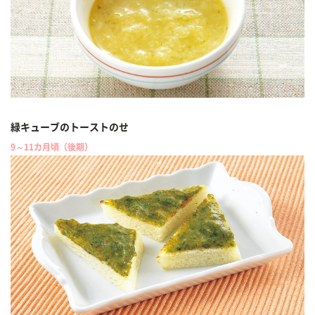
緑キューブのトーストのせ
9～11カ月頃（後期）