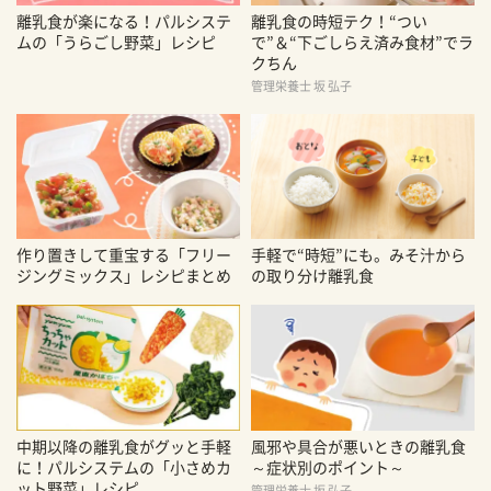
離乳食が楽になる！パルシステ
離乳食の時短テク！“つい
ムの「うらごし野菜」レシピ
で”＆“下ごしらえ済み食材”でラ
クちん
管理栄養士 坂 弘子
作り置きして重宝する「フリー
手軽で“時短”にも。みそ汁から
ジングミックス」レシピまとめ
の取り分け離乳食
中期以降の離乳食がグッと手軽
風邪や具合が悪いときの離乳食
に！パルシステムの「小さめカ
～症状別のポイント～
ット野菜」レシピ
管理栄養士 坂 弘子