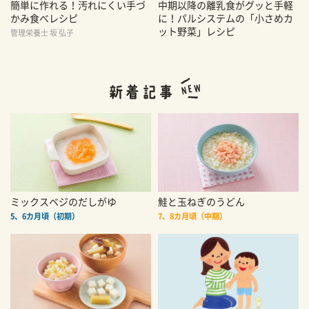
簡単に作れる！汚れにくい手づ
中期以降の離乳食がグッと手軽
かみ食べレシピ
に！パルシステムの「小さめカ
ット野菜」レシピ
管理栄養士 坂 弘子
ミックスベジのだしがゆ
鮭と玉ねぎのうどん
5、6カ月頃（初期）
7、8カ月頃（中期）