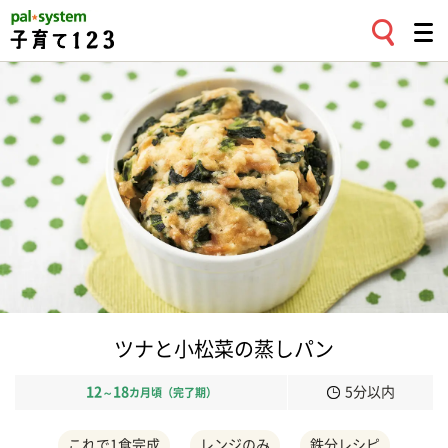
ツナと小松菜の蒸しパン
12
18
5分以内
～
カ月頃（完了期）
これで1食完成
レンジのみ
鉄分レシピ