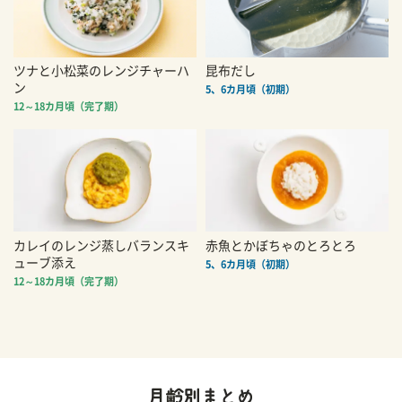
ツナと小松菜のレンジチャーハ
昆布だし
ン
5、6カ月頃（初期）
12～18カ月頃（完了期）
カレイのレンジ蒸しバランスキ
赤魚とかぼちゃのとろとろ
ューブ添え
5、6カ月頃（初期）
12～18カ月頃（完了期）