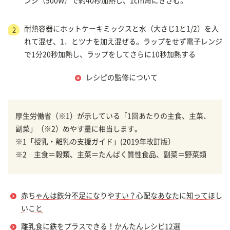
ンジ（500W）で約40秒加熱し、1cm角にきざむ。
耐熱容器にホットケーキミックスと水（大さじ1と1/2）を入
2
れて混ぜ、1．とツナを加え混ぜる。ラップをせず電子レンジ
で1分20秒加熱し、ラップをしてさらに10秒加熱する
レシピの監修について
厚生労働省（※1）が示している「1回あたりの主食、主菜、
副菜」（※2）めやす量に相当します。
※1「授乳・離乳の支援ガイド」(2019年改訂版）
※2 主食＝穀類、主菜＝たんぱく質性食品、副菜＝野菜類
赤ちゃんは鉄分不足になりやすい？心配なあなたに知ってほし
いこと
離乳食に鉄をプラスできる！かんたんレシピ12選