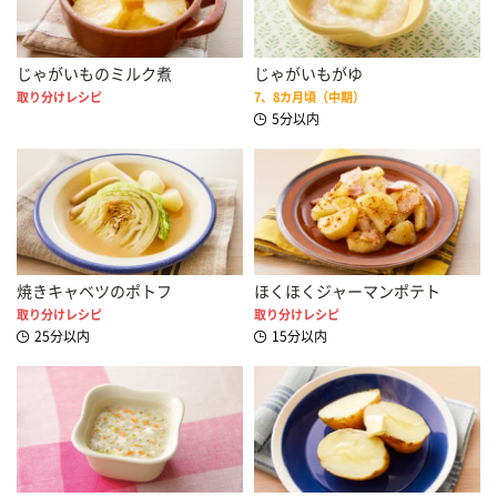
じゃがいものミルク煮
じゃがいもがゆ
取り分けレシピ
7、8カ月頃（中期）
5分以内
焼きキャベツのポトフ
ほくほくジャーマンポテト
取り分けレシピ
取り分けレシピ
25分以内
15分以内