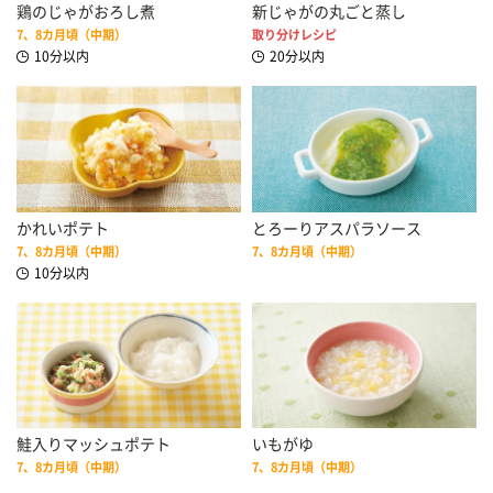
鶏のじゃがおろし煮
新じゃがの丸ごと蒸し
7、8カ月頃（中期）
取り分けレシピ
10分以内
20分以内
かれいポテト
とろーりアスパラソース
7、8カ月頃（中期）
7、8カ月頃（中期）
10分以内
鮭入りマッシュポテト
いもがゆ
7、8カ月頃（中期）
7、8カ月頃（中期）