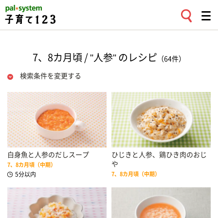
7、8カ月頃 / "人参" のレシピ
（64件）
検索条件を変更する
白身魚と人参のだしスープ
ひじきと人参、鶏ひき肉のおじ
や
7、8カ月頃（中期）
5分以内
7、8カ月頃（中期）