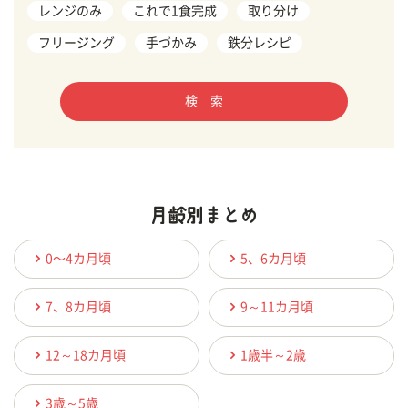
レンジのみ
これで1食完成
取り分け
フリージング
手づかみ
鉄分レシピ
検 索
0〜4カ月頃
5、6カ月頃
7、8カ月頃
9～11カ月頃
12～18カ月頃
1歳半～2歳
3歳～5歳