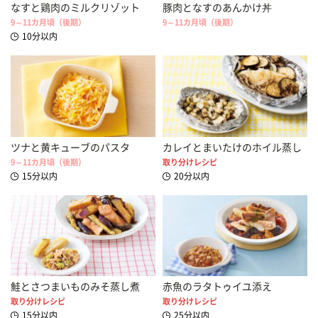
なすと鶏肉のミルクリゾット
豚肉となすのあんかけ丼
9～11カ月頃（後期）
9～11カ月頃（後期）
10分以内
ツナと黄キューブのパスタ
カレイとまいたけのホイル蒸し
9～11カ月頃（後期）
取り分けレシピ
15分以内
20分以内
鮭とさつまいものみそ蒸し煮
赤魚のラタトゥイユ添え
取り分けレシピ
取り分けレシピ
15分以内
25分以内