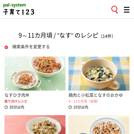
9～11カ月頃 / "なす" のレシピ
（14件）
検索条件を変更する
なすひき肉丼
鶏肉と小松菜となすのおかゆ
取り分けレシピ
9～11カ月頃（後期）
30分以内
10分以内