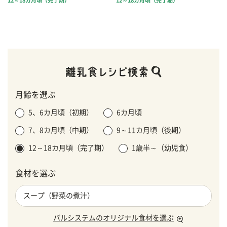
12～18カ月頃（完了期）
12～18カ月頃（完了期）
月齢を選ぶ
5、6カ月頃（初期）
6カ月頃
7、8カ月頃（中期）
9～11カ月頃（後期）
12～18カ月頃（完了期）
1歳半～（幼児食）
食材を選ぶ
パルシステムのオリジナル食材を選ぶ