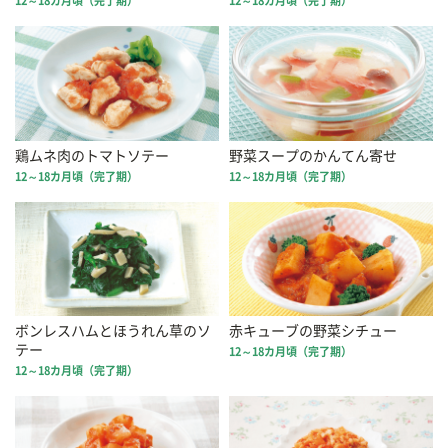
12～18カ月頃（完了期）
12～18カ月頃（完了期）
鶏ムネ肉のトマトソテー
野菜スープのかんてん寄せ
12～18カ月頃（完了期）
12～18カ月頃（完了期）
ボンレスハムとほうれん草のソ
赤キューブの野菜シチュー
テー
12～18カ月頃（完了期）
12～18カ月頃（完了期）