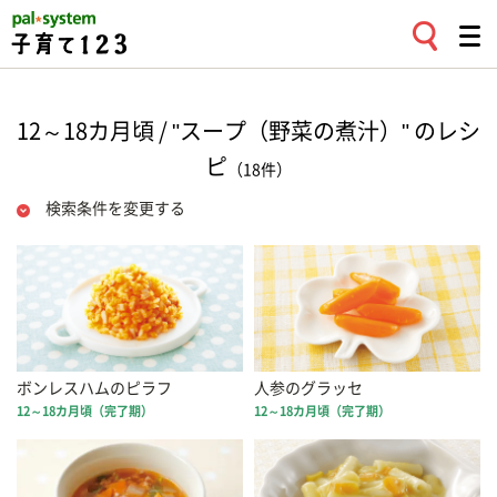
12～18カ月頃 / "スープ（野菜の煮汁）" のレシ
ピ
（18件）
検索条件を変更する
ボンレスハムのピラフ
人参のグラッセ
12～18カ月頃（完了期）
12～18カ月頃（完了期）