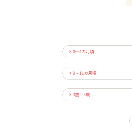
0〜4カ月頃
9～11カ月頃
3歳～5歳