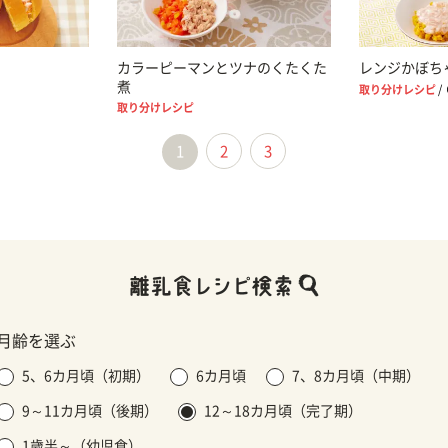
カラーピーマンとツナのくたくた
レンジかぼち
煮
取り分けレシピ
/
取り分けレシピ
1
2
3
月齢を選ぶ
5、6カ月頃（初期）
6カ月頃
7、8カ月頃（中期）
9～11カ月頃（後期）
12～18カ月頃（完了期）
1歳半～（幼児食）