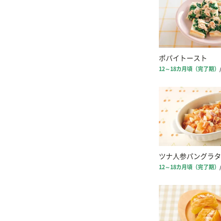
ポパイトースト
12～18カ月頃（完了期）
ツナ人参パングラタ
12～18カ月頃（完了期）