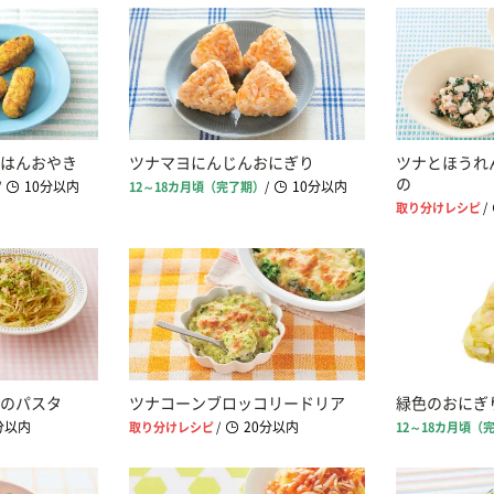
はんおやき
ツナマヨにんじんおにぎり
ツナとほうれ
の
10分以内
10分以内
/
12～18カ月頃（完了期）
/
取り分けレシピ
/
のパスタ
ツナコーンブロッコリードリア
緑色のおにぎ
分以内
20分以内
取り分けレシピ
/
12～18カ月頃（