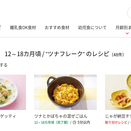
検
ピ
離乳食OK食材
おすすめ食材
幼児食について
月齢別
12～18カ月頃 / "ツナフレーク" のレシピ
（48件）
する
ゲッティ
ツナとかぼちゃの混ぜごはん
じゃが納豆チ
5分以内
12～18カ月頃（完了期）
/
取り分けレシピ
/