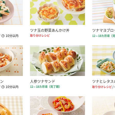
ツナ玉の野菜あんかけ丼
ツナマヨブロ
10分以内
取り分けレシピ
/
12～18カ月頃（
ン
人参ツナサンド
ツナとレタス
10分以内
12～18カ月頃（完了期）
/
取り分けレシピ
/