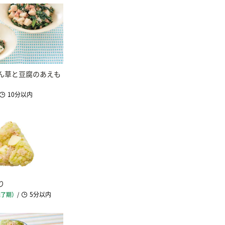
ん草と豆腐のあえも
10分以内
り
5分以内
完了期）
/