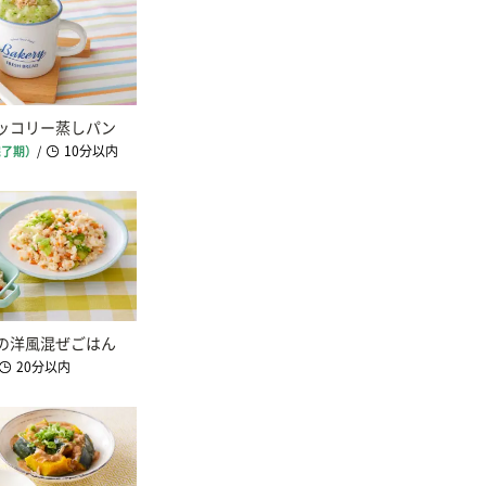
ッコリー蒸しパン
10分以内
完了期）
/
の洋風混ぜごはん
20分以内