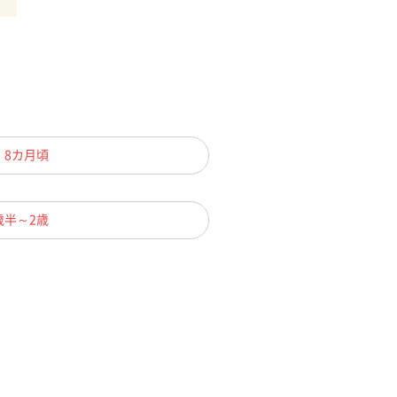
、8カ月頃
歳半～2歳