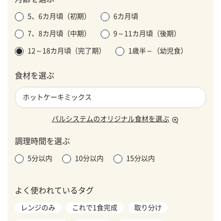
5、6カ月頃（初期）
6カ月頃
7、8カ月頃（中期）
9～11カ月頃（後期）
12～18カ月頃（完了期）
1歳半～（幼児食）
食材を選ぶ
パルシステムのオリジナル食材を選ぶ
調理時間を選ぶ
5分以内
10分以内
15分以内
よく使われているタグ
レンジのみ
これで1食完成
取り分け