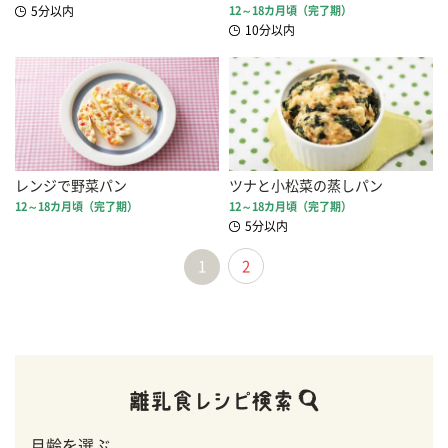
5分以内
12～18カ月頃（完了期）
10分以内
レンジで野菜パン
ツナと小松菜の蒸しパン
12～18カ月頃（完了期）
12～18カ月頃（完了期）
5分以内
1
2
月齢を選ぶ