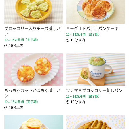
ブロッコリー入りチーズ蒸しパ
ヨーグルトバナナパンケーキ
ン
12～18カ月頃（完了期）
12～18カ月頃（完了期）
10分以内
10分以内
ちっちゃカットかぼちゃ蒸しパ
ツナマヨブロッコリー蒸しパン
ン
12～18カ月頃（完了期）
12～18カ月頃（完了期）
10分以内
10分以内