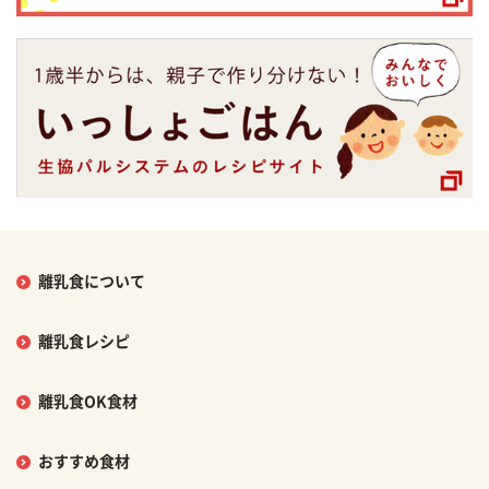
離乳食について
離乳食レシピ
離乳食OK食材
おすすめ食材