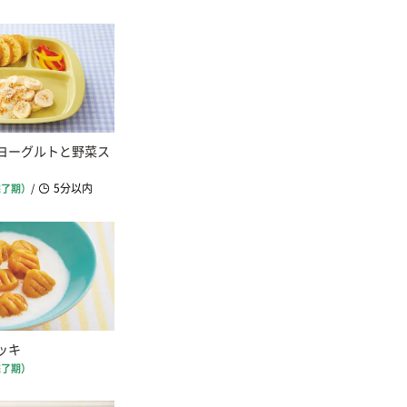
ヨーグルトと野菜ス
5分以内
完了期）
/
ッキ
完了期）