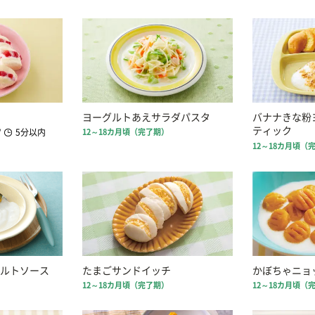
ヨーグルトあえサラダパスタ
バナナきな粉
ティック
5分以内
12～18カ月頃（完了期）
/
12～18カ月頃（
ルトソース
たまごサンドイッチ
かぼちゃニョ
12～18カ月頃（完了期）
12～18カ月頃（