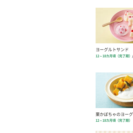
ヨーグルトサンド
12～18カ月頃（完了期）
栗かぼちゃのヨーグ
12～18カ月頃（完了期）