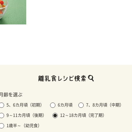
月齢を選ぶ
5、6カ月頃（初期）
6カ月頃
7、8カ月頃（中期）
9～11カ月頃（後期）
12～18カ月頃（完了期）
1歳半～（幼児食）