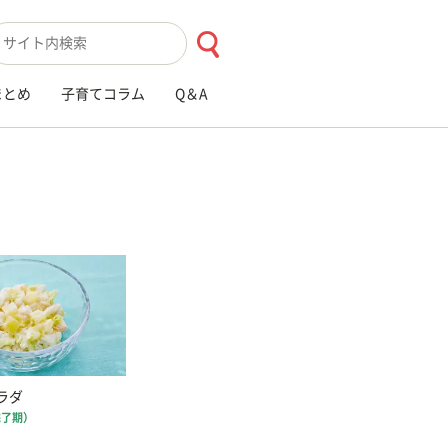
索キーワード入力
まとめ
子育てコラム
Q＆A
ラダ
完了期）