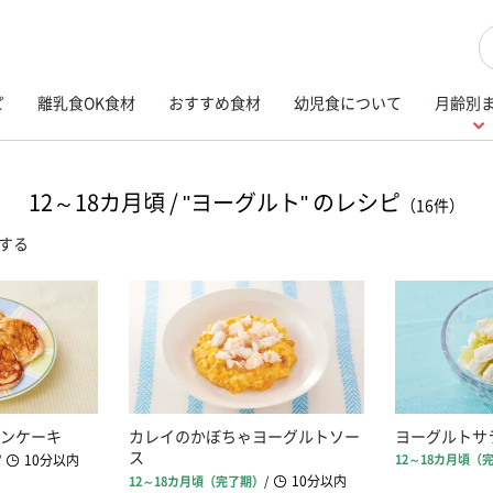
検
ピ
離乳食OK食材
おすすめ食材
幼児食について
月齢別
12～18カ月頃 / "ヨーグルト" のレシピ
（16件）
する
ンケーキ
カレイのかぼちゃヨーグルトソー
ヨーグルトサ
ス
10分以内
12～18カ月頃（
/
10分以内
12～18カ月頃（完了期）
/