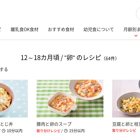
検
ピ
離乳食OK食材
おすすめ食材
幼児食について
月齢別
12～18カ月頃 / "卵" のレシピ
（64件）
する
とじ丼
豚肉と卵のスープ
豆腐と卵と枝
10分以内
15分以内
取り分けレシピ
/
取り分けレシピ
/