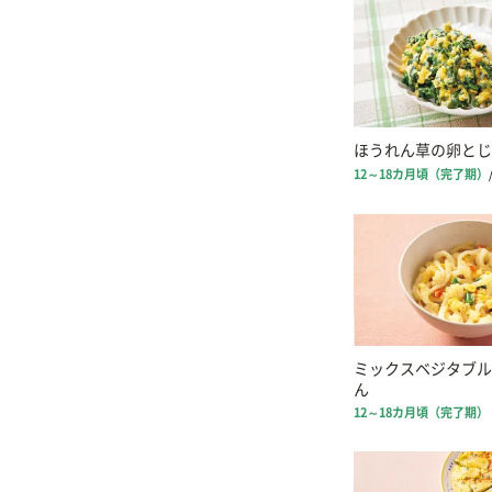
ほうれん草の卵とじ
12～18カ月頃（完了期）
ミックスベジタブル
ん
12～18カ月頃（完了期）