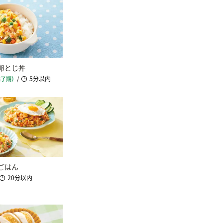
卵とじ丼
5分以内
完了期）
/
ごはん
20分以内