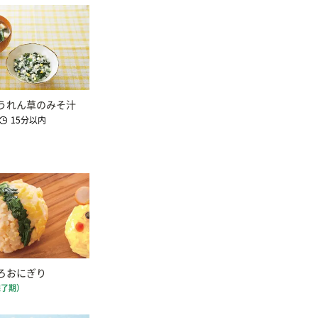
うれん草のみそ汁
15分以内
ろおにぎり
完了期）