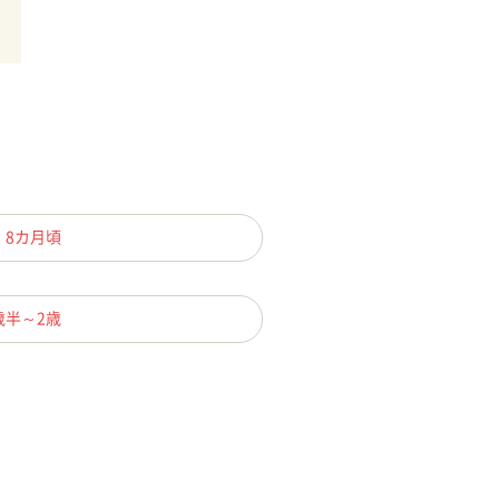
、8カ月頃
歳半～2歳