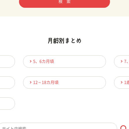
検 索
5、6カ月頃
7
12～18カ月頃
1