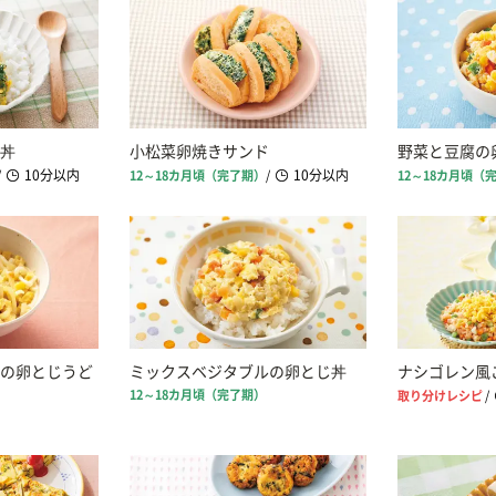
丼
小松菜卵焼きサンド
野菜と豆腐の
10分以内
10分以内
/
12～18カ月頃（完了期）
/
12～18カ月頃（
の卵とじうど
ミックスベジタブルの卵とじ丼
ナシゴレン風
12～18カ月頃（完了期）
取り分けレシピ
/