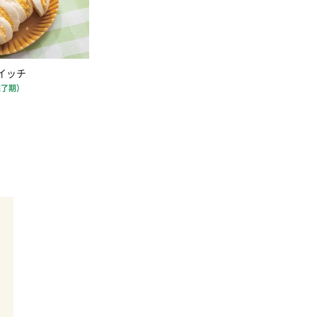
イッチ
完了期）