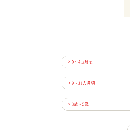
0〜4カ月頃
9～11カ月頃
3歳～5歳