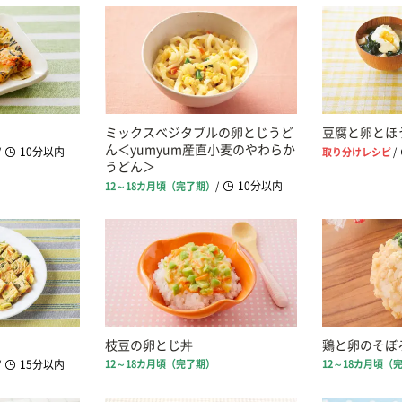
ミックスべジタブルの卵とじうど
豆腐と卵とほ
ん＜yumyum産直小麦のやわらか
10分以内
/
取り分けレシピ
/
うどん＞
10分以内
12～18カ月頃（完了期）
/
枝豆の卵とじ丼
鶏と卵のそぼ
15分以内
12～18カ月頃（完了期）
12～18カ月頃（
/