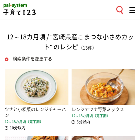
12～18カ月頃 / "宮崎県産こまつな小さめカッ
ト" のレシピ
（13件）
検索条件を変更する
ツナと小松菜のレンジチャーハ
レンジでツナ野菜ミックス
ン
12～18カ月頃（完了期）
12～18カ月頃（完了期）
5分以内
10分以内