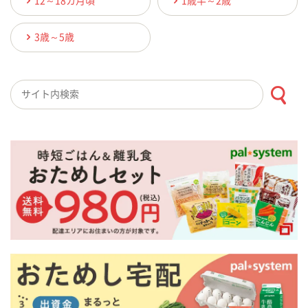
12～18カ月頃
1歳半～2歳
3歳～5歳
検索キーワード入力