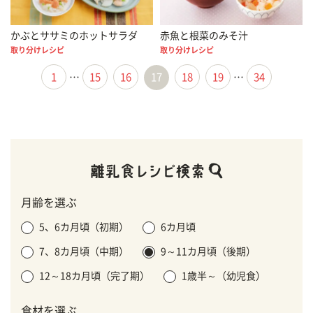
かぶとササミのホットサラダ
赤魚と根菜のみそ汁
取り分けレシピ
取り分けレシピ
1
…
15
16
17
18
19
…
34
月齢を選ぶ
5、6カ月頃（初期）
6カ月頃
7、8カ月頃（中期）
9～11カ月頃（後期）
12～18カ月頃（完了期）
1歳半～（幼児食）
食材を選ぶ