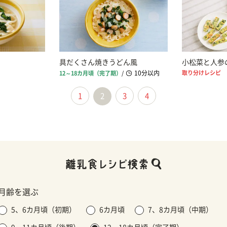
具だくさん焼きうどん風
小松菜と人参
10分以内
取り分けレシピ
12～18カ月頃（完了期）
/
1
2
3
4
月齢を選ぶ
5、6カ月頃（初期）
6カ月頃
7、8カ月頃（中期）