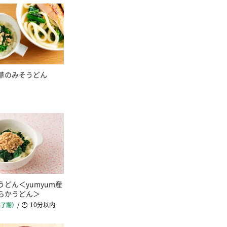
草のみそうどん
どん＜yumyum産
らかうどん＞
10分以内
完了期）
/