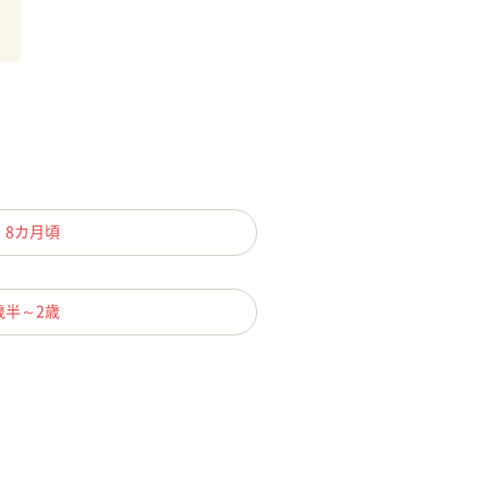
、8カ月頃
歳半～2歳