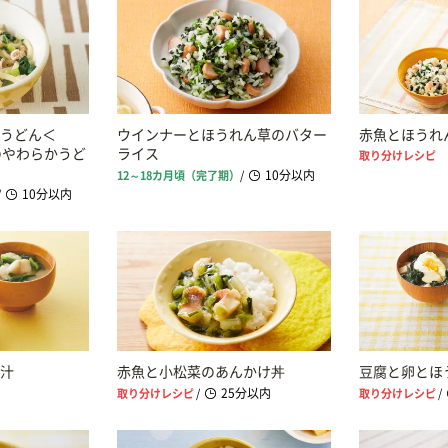
うどん＜
ウインナーとほうれん草のバター
赤魚とほうれ
のやわらかうど
ライス
取り分けレシピ
10分以内
12～18カ月頃（完了期）
/
10分以内
/
汁
赤魚と小松菜のあんかけ丼
豆腐と卵とほ
25分以内
取り分けレシピ
/
取り分けレシピ
/