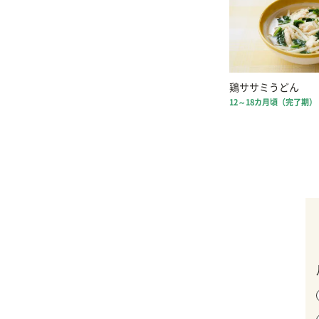
鶏ササミうどん
12～18カ月頃（完了期）