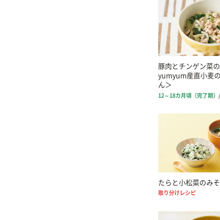
豚肉とチンゲン菜の
yumyum産直小麦
ん＞
12～18カ月頃（完了期）
たらと小松菜のみそ
取り分けレシピ