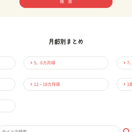
検 索
5、6カ月頃
7
12～18カ月頃
1