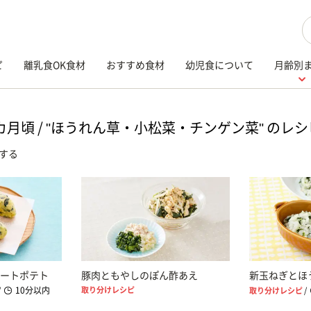
検
ピ
離乳食OK食材
おすすめ食材
幼児食について
月齢別
8カ月頃 / "ほうれん草・小松菜・チンゲン菜" のレシ
する
ートポテト
豚肉ともやしのぽん酢あえ
新玉ねぎとほ
10分以内
取り分けレシピ
/
取り分けレシピ
/