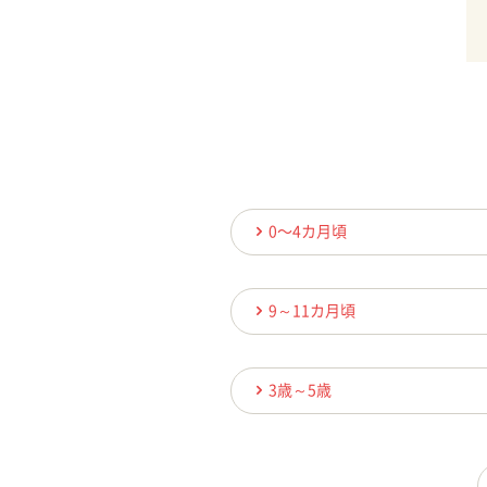
0〜4カ月頃
9～11カ月頃
3歳～5歳