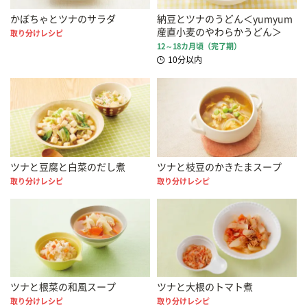
かぼちゃとツナのサラダ
納豆とツナのうどん＜yumyum
産直小麦のやわらかうどん＞
取り分けレシピ
12～18カ月頃（完了期）
10分以内
ツナと豆腐と白菜のだし煮
ツナと枝豆のかきたまスープ
取り分けレシピ
取り分けレシピ
ツナと根菜の和風スープ
ツナと大根のトマト煮
取り分けレシピ
取り分けレシピ