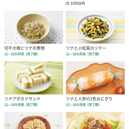
10分以内
切干大根とツナの煮物
ツナと小松菜のソテー
12～18カ月頃（完了期）
12～18カ月頃（完了期）
ツナアボカドサンド
ツナと人参の2色おにぎり
12～18カ月頃（完了期）
12～18カ月頃（完了期）