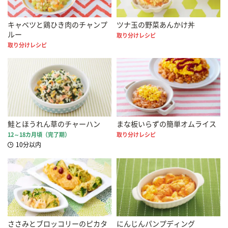
キャベツと鶏ひき肉のチャンプ
ツナ玉の野菜あんかけ丼
ルー
取り分けレシピ
取り分けレシピ
鮭とほうれん草のチャーハン
まな板いらずの簡単オムライス
12～18カ月頃（完了期）
取り分けレシピ
10分以内
ささみとブロッコリーのピカタ
にんじんパンプディング