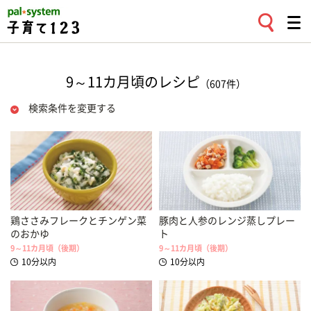
9～11カ月頃のレシピ
（607件）
検索条件を変更する
鶏ささみフレークとチンゲン菜
豚肉と人参のレンジ蒸しプレー
のおかゆ
ト
9～11カ月頃（後期）
9～11カ月頃（後期）
10分以内
10分以内