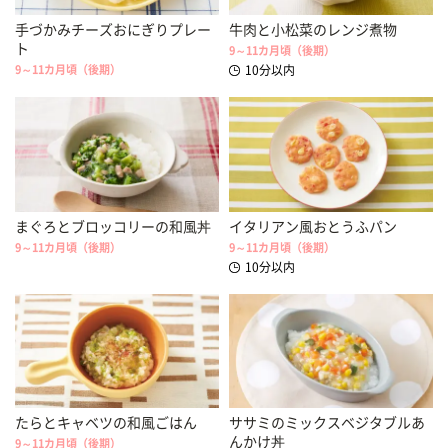
手づかみチーズおにぎりプレー
牛肉と小松菜のレンジ煮物
ト
9～11カ月頃（後期）
9～11カ月頃（後期）
10分以内
まぐろとブロッコリーの和風丼
イタリアン風おとうふパン
9～11カ月頃（後期）
9～11カ月頃（後期）
10分以内
たらとキャベツの和風ごはん
ササミのミックスベジタブルあ
んかけ丼
9～11カ月頃（後期）