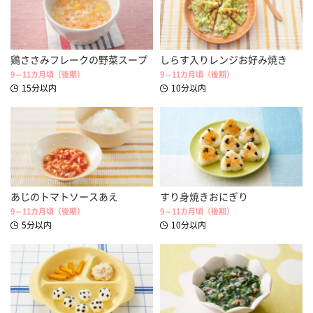
鶏ささみフレークの野菜スープ
しらす入りレンジお好み焼き
9～11カ月頃（後期）
9～11カ月頃（後期）
15分以内
10分以内
あじのトマトソースあえ
すり身焼きおにぎり
9～11カ月頃（後期）
9～11カ月頃（後期）
5分以内
10分以内