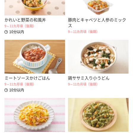
かれいと野菜の和風丼
豚肉とキャベツと人参のミック
ス
9～11カ月頃（後期）
10分以内
9～11カ月頃（後期）
ミートソースかけごはん
鶏ササミ入り小うどん
9～11カ月頃（後期）
9～11カ月頃（後期）
10分以内