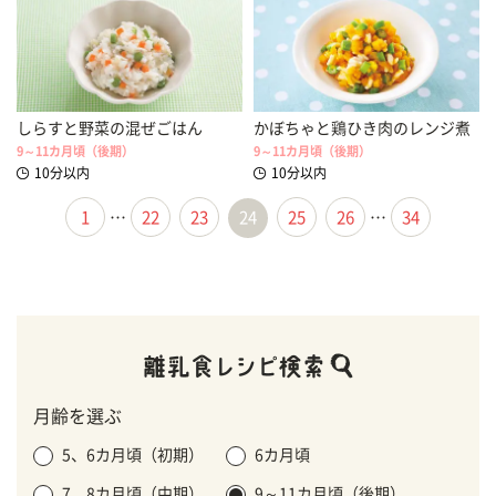
しらすと野菜の混ぜごはん
かぼちゃと鶏ひき肉のレンジ煮
9～11カ月頃（後期）
9～11カ月頃（後期）
10分以内
10分以内
1
…
22
23
24
25
26
…
34
月齢を選ぶ
5、6カ月頃（初期）
6カ月頃
7、8カ月頃（中期）
9～11カ月頃（後期）