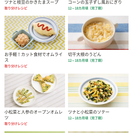
ツナと枝豆のかきたまスープ
コーンの玉子ずし風おにぎり
取り分けレシピ
12～18カ月頃（完了期）
お手軽！カット食材でオムライ
切干大根のうどん
ス
12～18カ月頃（完了期）
取り分けレシピ
小松菜と人参のオープンオムレ
ツナと小松菜のソテー
ツ
12～18カ月頃（完了期）
取り分けレシピ