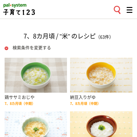
7、8カ月頃 / "米" のレシピ
（63件）
検索条件を変更する
鶏ササミおじや
納豆入りがゆ
7、8カ月頃（中期）
7、8カ月頃（中期）