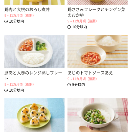
鶏肉と大根のおろし煮丼
鶏ささみフレークとチンゲン菜
のおかゆ
9～11カ月頃（後期）
10分以内
9～11カ月頃（後期）
10分以内
豚肉と人参のレンジ蒸しプレー
あじのトマトソースあえ
ト
9～11カ月頃（後期）
9～11カ月頃（後期）
5分以内
10分以内