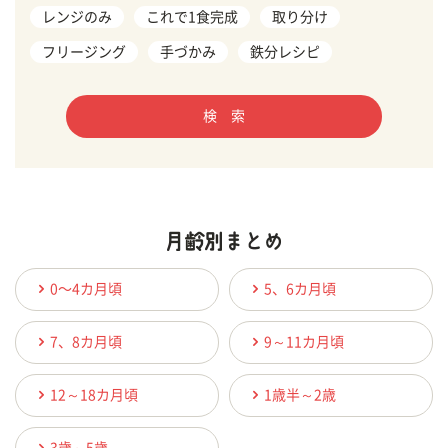
レンジのみ
これで1食完成
取り分け
フリージング
手づかみ
鉄分レシピ
検 索
0〜4カ月頃
5、6カ月頃
7、8カ月頃
9～11カ月頃
12～18カ月頃
1歳半～2歳
3歳～5歳