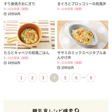
すり身焼きおにぎり
まぐろとブロッコリーの和風丼
9～11カ月頃（後期）
9～11カ月頃（後期）
10分以内
たらとキャベツの和風ごはん
ササミのミックスベジタブルあ
んかけ丼
9～11カ月頃（後期）
10分以内
9～11カ月頃（後期）
10分以内
1
2
3
4
5
6
…
8