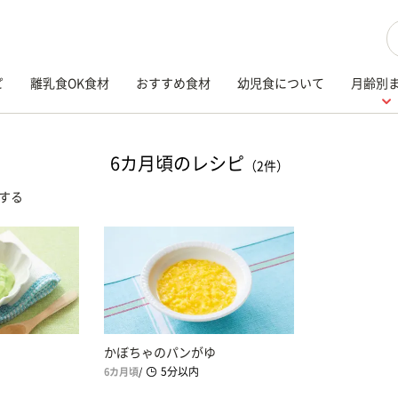
検
ピ
離乳食OK食材
おすすめ食材
幼児食について
月齢別
6カ月頃のレシピ
（2件）
する
かぼちゃのパンがゆ
5分以内
6カ月頃
/