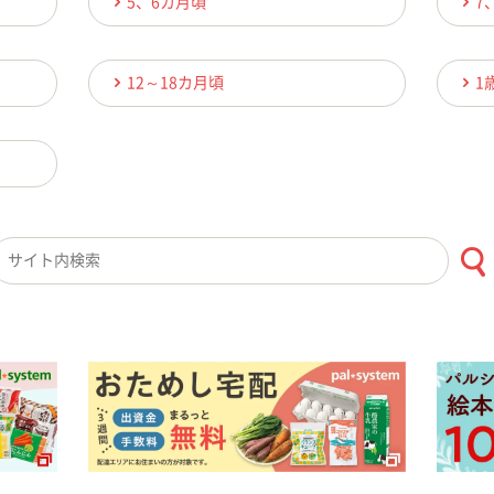
5、6カ月頃
7
12～18カ月頃
1
検索キーワード入力