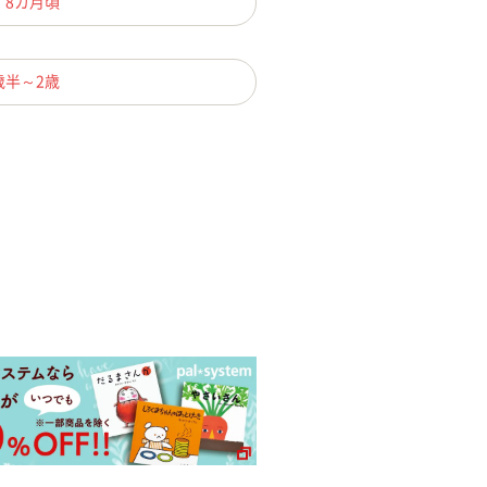
、8カ月頃
歳半～2歳