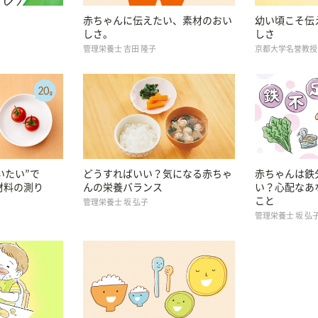
赤ちゃんに伝えたい、素材のおい
幼い頃こそ伝
しさ。
しさ
管理栄養士 吉田 隆子
京都大学名誉教授 
いたい”で
どうすればいい？気になる赤ちゃ
赤ちゃんは鉄
材料の測り
んの栄養バランス
い？心配なあ
こと
管理栄養士 坂 弘子
管理栄養士 坂 弘