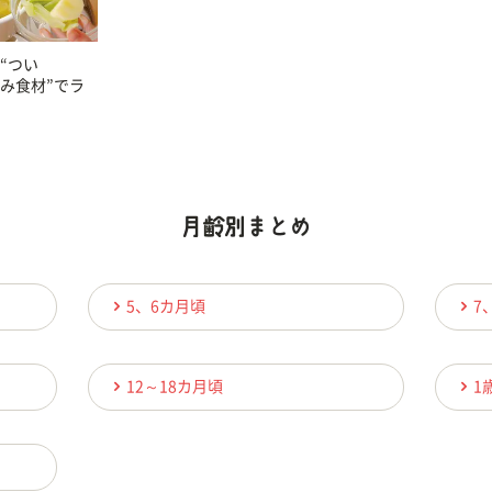
“つい
済み食材”でラ
5、6カ月頃
7
12～18カ月頃
1