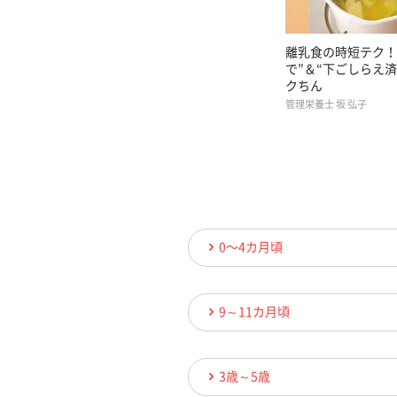
離乳食の時短テク！
で”＆“下ごしらえ
クちん
管理栄養士 坂 弘子
0〜4カ月頃
9～11カ月頃
3歳～5歳