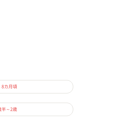
、8カ月頃
歳半～2歳