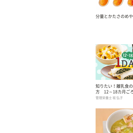
分量とかたさのめや
知りたい！離乳食の
方 12～18カ月ご
管理栄養士 坂 弘子