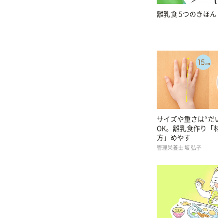
離乳食 5つのきほん
サイズや重さは“だ
OK。離乳食作り「
方」めやす
管理栄養士 坂 弘子