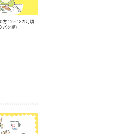
方 12～18カ月頃
クパク期）