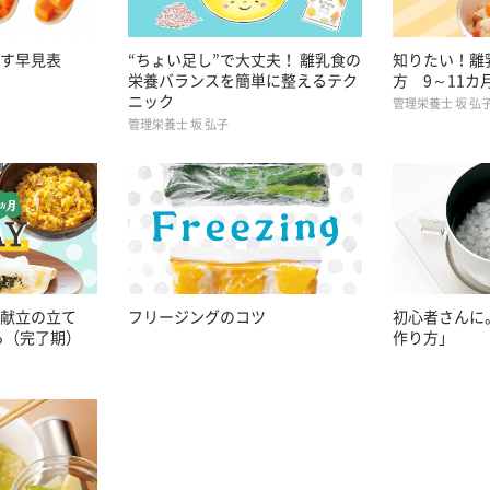
す早見表
“ちょい足し”で大丈夫！ 離乳食の
知りたい！離
栄養バランスを簡単に整えるテク
方 9～11
ニック
管理栄養士 坂 弘
管理栄養士 坂 弘子
献立の立て
フリージングのコツ
初心者さんに
ろ（完了期）
作り方」