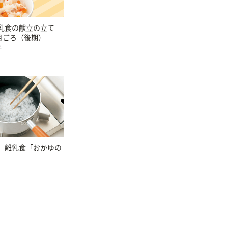
乳食の献立の立て
カ月ごろ（後期）
子
。離乳食「おかゆの