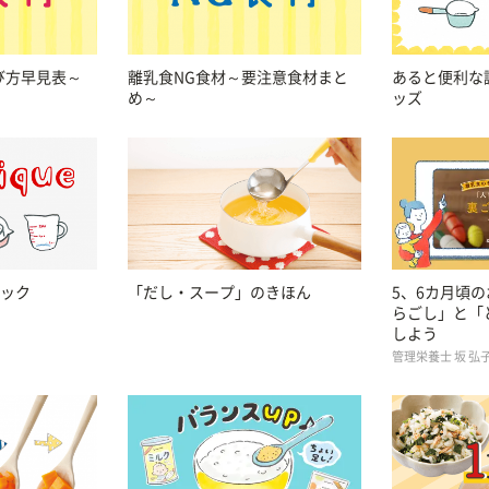
び方早見表～
離乳食NG食材～要注意食材まと
あると便利な
め～
ッズ
ック
「だし・スープ」のきほん
5、6カ月頃
らごし」と「
しよう
管理栄養士 坂 弘