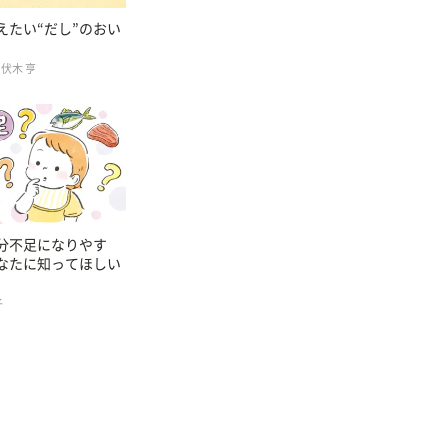
えたい“だし”のおい
伏木 亨
分不足になりやす
なたに知ってほしい
子