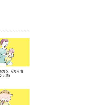
方 5、6カ月頃
クン期）