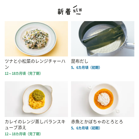
ツナと小松菜のレンジチャーハ
昆布だし
ン
5、6カ月頃（初期）
12～18カ月頃（完了期）
カレイのレンジ蒸しバランスキ
赤魚とかぼちゃのとろとろ
ューブ添え
5、6カ月頃（初期）
12～18カ月頃（完了期）