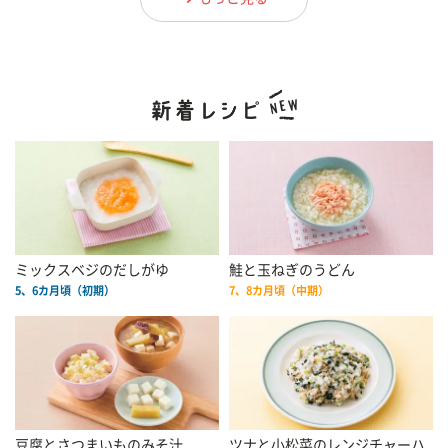
ミックスベジのだしがゆ
鮭と玉ねぎのうどん
5、6カ月頃（初期）
7、8カ月頃（中期）
豆腐とさつまいものみそ汁
ツナと小松菜のレンジチャーハ