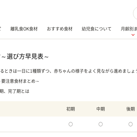
検
ピ
離乳食OK食材
おすすめ食材
幼児食について
月齢別
材～選び方早見表～
るときは一日に1種類ずつ、赤ちゃんの様子をよく見ながら進めましょ
～要注意食材まとめ～
期、完了期とは
初期
中期
後期
○
○
○