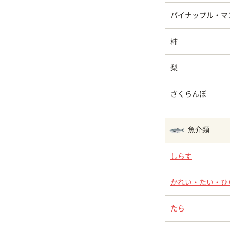
パイナップル・マ
柿
梨
さくらんぼ
魚介類
しらす
かれい・たい・ひ
たら