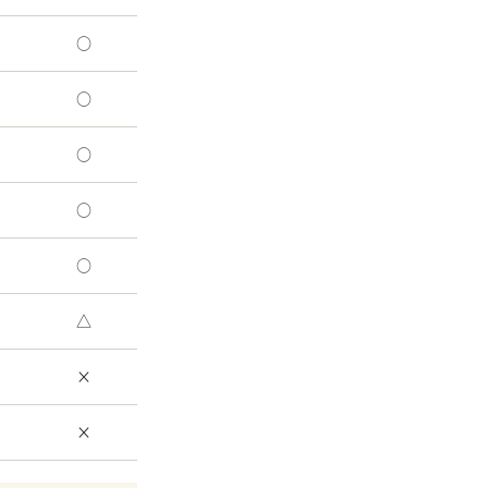
○
○
○
○
○
△
×
×