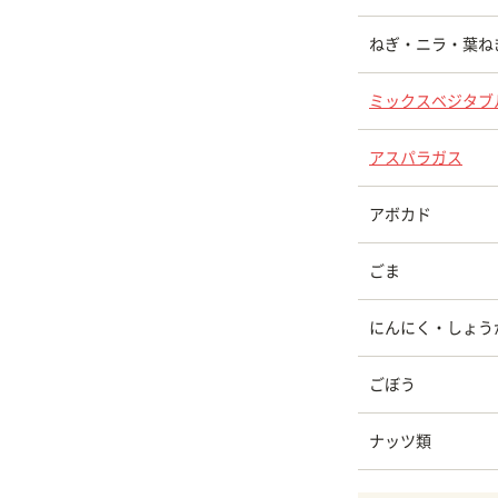
ねぎ・ニラ・葉ね
ミックスベジタブ
アスパラガス
アボカド
ごま
にんにく・しょう
ごぼう
ナッツ類