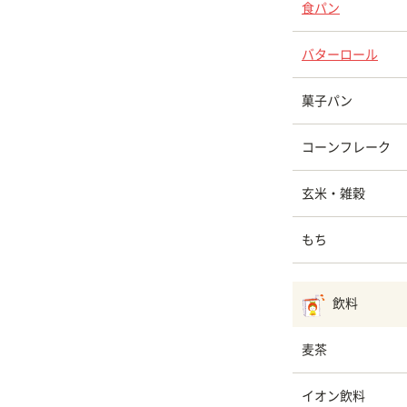
食パン
バターロール
菓子パン
コーンフレーク
玄米・雑穀
もち
飲料
麦茶
イオン飲料