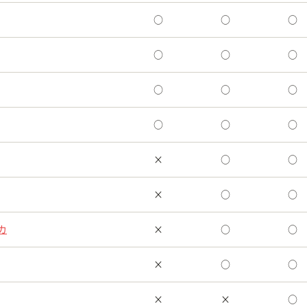
○
○
○
○
○
○
○
○
○
○
○
○
×
○
○
×
○
○
カ
×
○
○
×
○
○
×
×
○