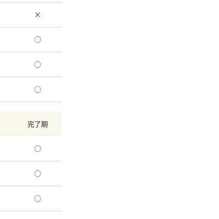
×
○
○
○
完了期
○
○
○