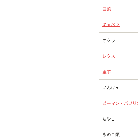
白菜
キャベツ
オクラ
レタス
里芋
いんげん
ピーマン・パプリ
もやし
きのこ類