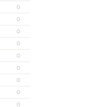
○
○
○
○
○
○
○
○
○