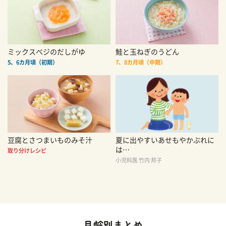
ミックスベジのだしがゆ
鮭と玉ねぎのうどん
5、6カ月頃（初期）
7、8カ月頃（中期）
豆腐とさつまいものみそ汁
夏に出やすいあせもやかぶれに
は…
取り分けレシピ
小児科医 竹内 邦子