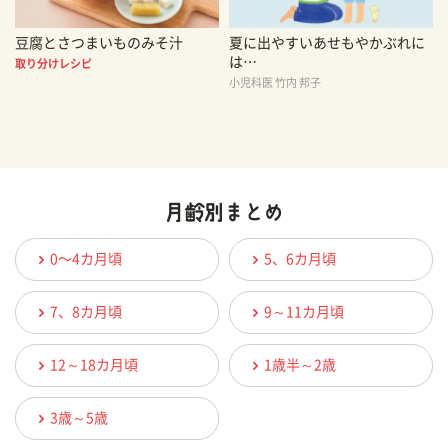
豆腐とさつまいものみそ汁
夏に出やすいあせもやかぶれに
は…
取り分けレシピ
小児科医 竹内 邦子
0〜4カ月頃
5、6カ月頃
7、8カ月頃
9～11カ月頃
12～18カ月頃
1歳半～2歳
3歳～5歳