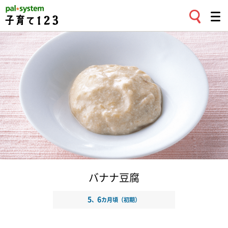
バナナ豆腐
5
6
、
カ月頃（初期）