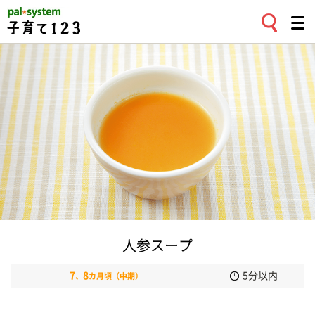
人参スープ
7
8
5分以内
、
カ月頃（中期）