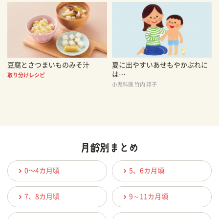
豆腐とさつまいものみそ汁
夏に出やすいあせもやかぶれに
は…
取り分けレシピ
小児科医 竹内 邦子
0〜4カ月頃
5、6カ月頃
7、8カ月頃
9～11カ月頃