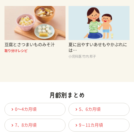
豆腐とさつまいものみそ汁
夏に出やすいあせもやかぶれに
は…
取り分けレシピ
小児科医 竹内 邦子
0〜4カ月頃
5、6カ月頃
7、8カ月頃
9～11カ月頃