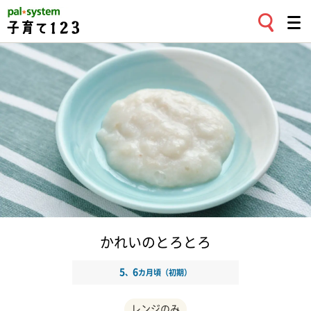
かれいのとろとろ
5
6
、
カ月頃（初期）
レンジのみ