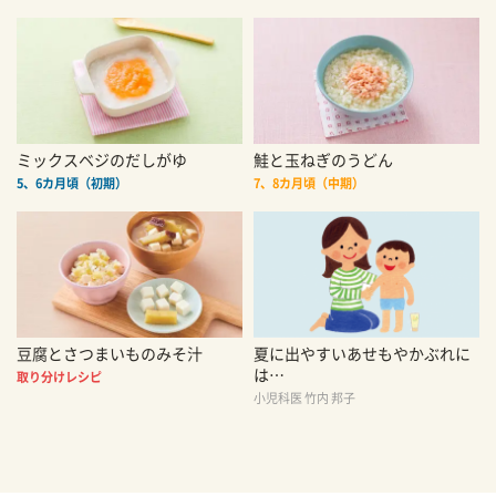
ミックスベジのだしがゆ
鮭と玉ねぎのうどん
5、6カ月頃（初期）
7、8カ月頃（中期）
豆腐とさつまいものみそ汁
夏に出やすいあせもやかぶれに
は…
取り分けレシピ
小児科医 竹内 邦子