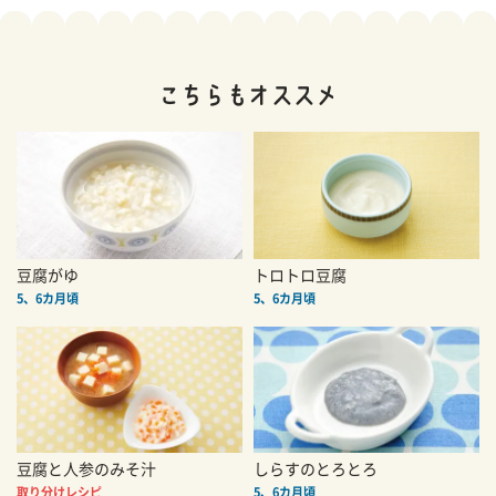
豆腐がゆ
トロトロ豆腐
5、6カ月頃
5、6カ月頃
豆腐と人参のみそ汁
しらすのとろとろ
取り分けレシピ
5、6カ月頃