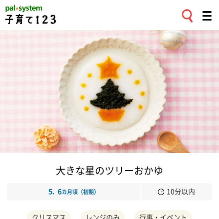
大きな星のツリーおかゆ
5
6
10分以内
、
カ月頃（初期）
クリスマス
レンジのみ
行事・イベント