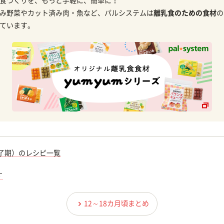
食づくりを、もっと手軽に、簡単に！
み野菜やカット済み肉・魚など、パルシステムは
離乳食のための食材
の
ています。
完了期）のレシピ一覧
す
12～18カ月頃まとめ