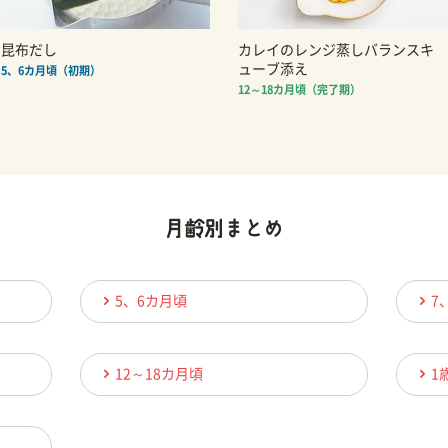
昆布だし
カレイのレンジ蒸しバランスキ
ューブ添え
5、6カ月頃（初期）
12～18カ月頃（完了期）
5、6カ月頃
7
12～18カ月頃
1