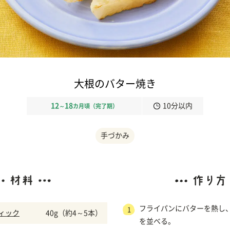
大根のバター焼き
12
18
10分以内
～
カ月頃（完了期）
手づかみ
フライパンにバターを熱し
1
ィック
40g（約4～5本）
を並べる。