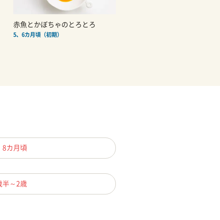
赤魚とかぼちゃのとろとろ
5、6カ月頃（初期）
、8カ月頃
歳半～2歳