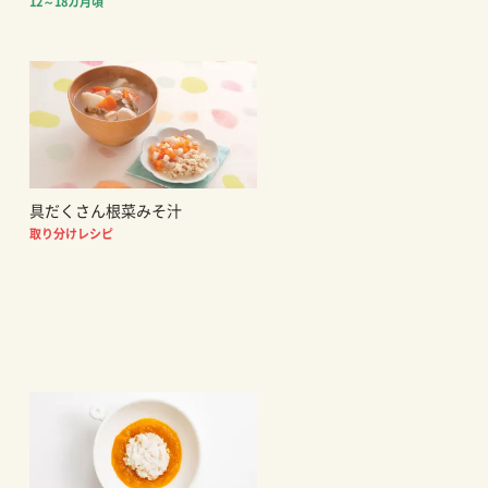
12～18カ月頃
具だくさん根菜みそ汁
取り分けレシピ