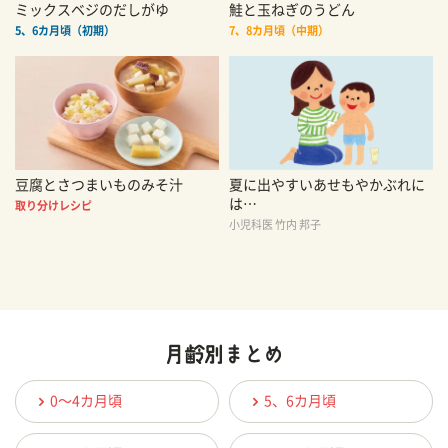
ミックスベジのだしがゆ
鮭と玉ねぎのうどん
5、6カ月頃（初期）
7、8カ月頃（中期）
豆腐とさつまいものみそ汁
夏に出やすいあせもやかぶれに
は…
取り分けレシピ
小児科医 竹内 邦子
0〜4カ月頃
5、6カ月頃