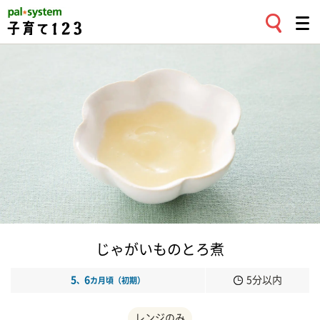
じゃがいものとろ煮
5
6
5分以内
、
カ月頃（初期）
レンジのみ