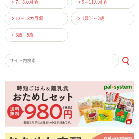
7、8カ月頃
9～11カ月頃
12～18カ月頃
1歳半～2歳
3歳～5歳
検索キーワード入力