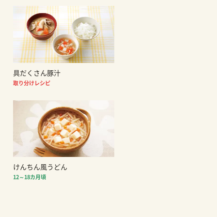
具だくさん豚汁
取り分けレシピ
けんちん風うどん
12～18カ月頃