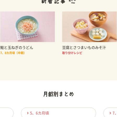
鮭と玉ねぎのうどん
豆腐とさつまいものみそ汁
7、8カ月頃（中期）
取り分けレシピ
5、6カ月頃
7