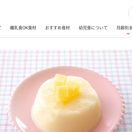
検
ピ
離乳食OK食材
おすすめ食材
幼児食について
月齢別