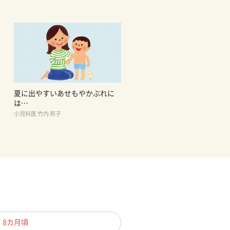
夏に出やすいあせもやかぶれに
は…
小児科医 竹内 邦子
、8カ月頃