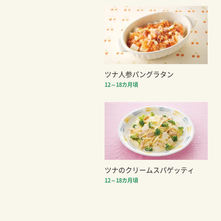
ツナ人参パングラタン
12～18カ月頃
ツナのクリームスパゲッティ
12～18カ月頃