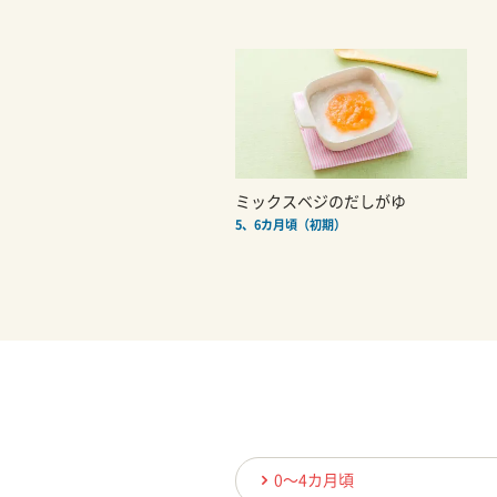
ミックスベジのだしがゆ
5、6カ月頃（初期）
0〜4カ月頃