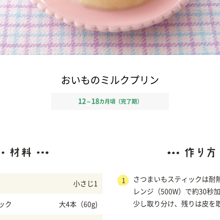
おいものミルクプリン
12
18
～
カ月頃（完了期）
さつまいもスティックは耐
1
小さじ1
レンジ（500W）で約30秒
少し取り分け、残りは皮を
ック
大4本（60g)