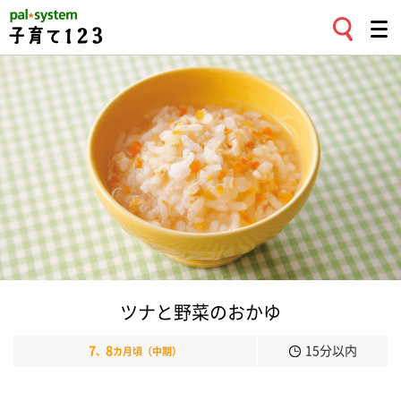
ツナと野菜のおかゆ
7
8
15分以内
、
カ月頃（中期）