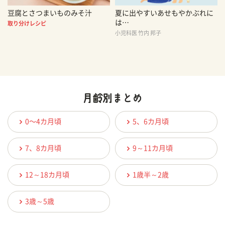
豆腐とさつまいものみそ汁
夏に出やすいあせもやかぶれに
は…
取り分けレシピ
小児科医 竹内 邦子
0〜4カ月頃
5、6カ月頃
7、8カ月頃
9～11カ月頃
12～18カ月頃
1歳半～2歳
3歳～5歳