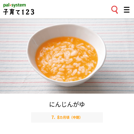
にんじんがゆ
7
8
、
カ月頃（中期）