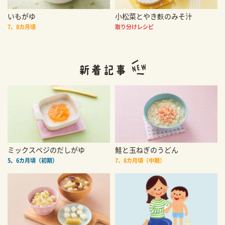
いもがゆ
小松菜とやき麩のみそ汁
7、8カ月頃
取り分けレシピ
ミックスベジのだしがゆ
鮭と玉ねぎのうどん
5、6カ月頃（初期）
7、8カ月頃（中期）