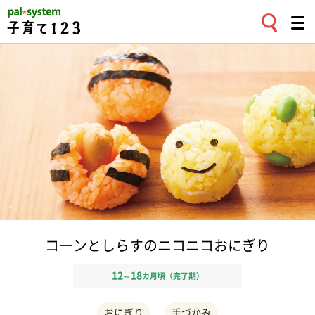
コーンとしらすのニコニコおにぎり
12
18
～
カ月頃（完了期）
おにぎり
手づかみ