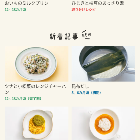
おいものミルクプリン
ひじきと枝豆のあっさり煮
12～18カ月頃
取り分けレシピ
ツナと小松菜のレンジチャーハ
昆布だし
ン
5、6カ月頃（初期）
12～18カ月頃（完了期）