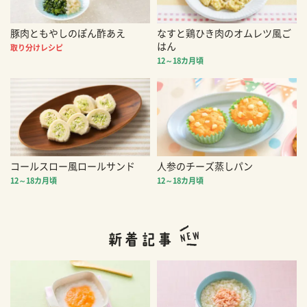
豚肉ともやしのぽん酢あえ
なすと鶏ひき肉のオムレツ風ご
はん
取り分けレシピ
12～18カ月頃
コールスロー風ロールサンド
人参のチーズ蒸しパン
12～18カ月頃
12～18カ月頃