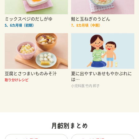
ミックスベジのだしがゆ
鮭と玉ねぎのうどん
5、6カ月頃（初期）
7、8カ月頃（中期）
豆腐とさつまいものみそ汁
夏に出やすいあせもやかぶれに
は…
取り分けレシピ
小児科医 竹内 邦子