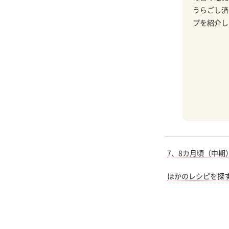
うらごし済
プを紹介し
7、8カ月頃（中期
ほかのレシピを探