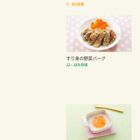
7、8カ月頃
すり身の野菜バーグ
12～18カ月頃