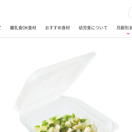
検
ピ
離乳食OK食材
おすすめ食材
幼児食について
月齢別