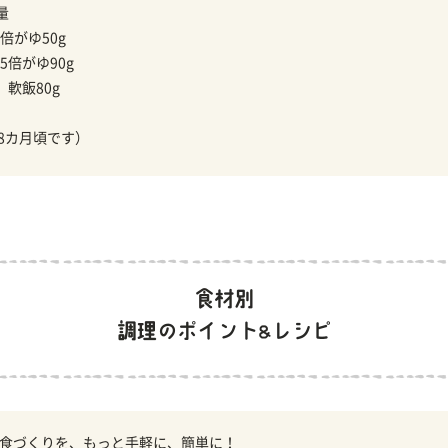
量
倍がゆ50g
5倍がゆ90g
】
軟飯80g
18カ月頃です）
食づくりを、もっと手軽に、簡単に！