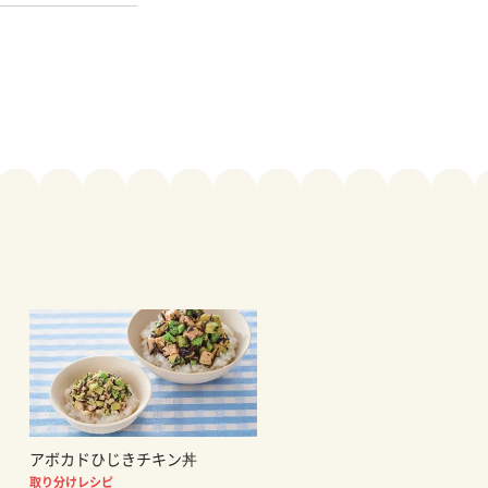
アボカドひじきチキン丼
取り分けレシピ