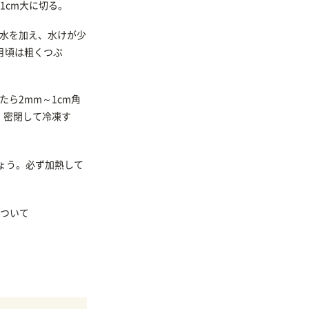
1cm大に切る。
の水を加え、水けが少
月頃は粗くつぶ
たら2mm～1cm角
、密閉して冷凍す
ょう。必ず加熱して
ついて