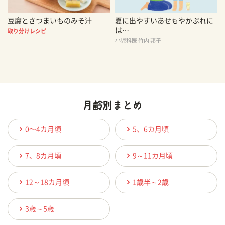
豆腐とさつまいものみそ汁
夏に出やすいあせもやかぶれに
は…
取り分けレシピ
小児科医 竹内 邦子
0〜4カ月頃
5、6カ月頃
7、8カ月頃
9～11カ月頃
12～18カ月頃
1歳半～2歳
3歳～5歳