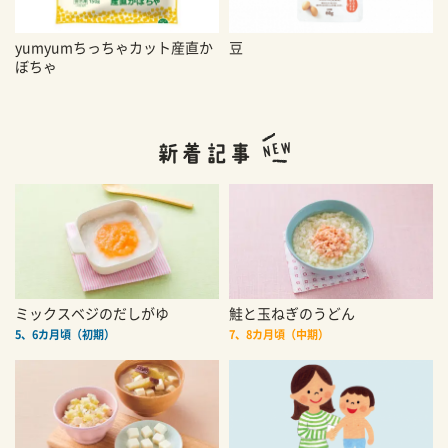
yumyumちっちゃカット産直か
豆
ぼちゃ
ミックスベジのだしがゆ
鮭と玉ねぎのうどん
5、6カ月頃（初期）
7、8カ月頃（中期）