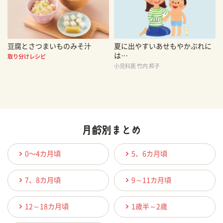
豆腐とさつまいものみそ汁
夏に出やすいあせもやかぶれに
は…
取り分けレシピ
小児科医 竹内 邦子
0〜4カ月頃
5、6カ月頃
7、8カ月頃
9～11カ月頃
12～18カ月頃
1歳半～2歳