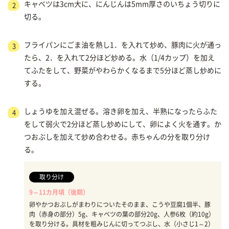
キャベツは3cm大に、にんじんは5mm厚さのいちょう切りに
2
切る。
フライパンにごま油を熱し1．を入れて炒め、豚肉に火が通っ
3
たら、2．を入れて2分ほど炒める。水（1/4カップ）を加え
てふたをして、野菜がやわらかくなるまで5分ほど蒸し炒めに
する。
しょうゆを加え混ぜる。溶き卵を加え、半熟になったらふた
4
をして弱火で2分ほど蒸し炒めにして、卵によく火を通す。か
つおぶしを加えて炒め合わせる。赤ちゃんの分を取り分け
る。
取り分け
9～11カ月頃（後期）
卵やかつおぶしがまわりについたそのまま、こうや豆腐1個半、豚
肉（赤身の部分）5g、キャベツの葉の部分20g、人参6枚（約10g）
を取り分ける。具材を粗みじんに切ってつぶし、水（小さじ1～2）