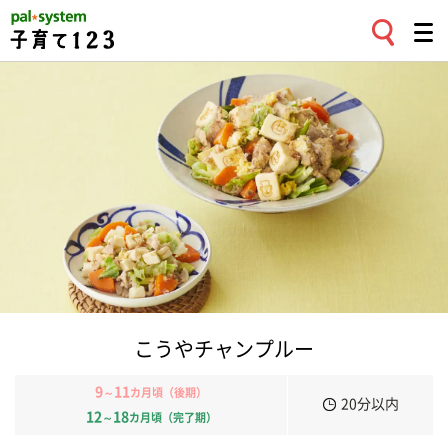
こうやチャンプルー
9
11
～
カ月頃（後期）
20分以内
12
18
～
カ月頃（完了期）