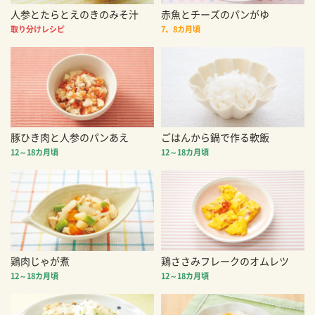
人参とたらとえのきのみそ汁
赤魚とチーズのパンがゆ
取り分けレシピ
7、8カ月頃
豚ひき肉と人参のパンあえ
ごはんから鍋で作る軟飯
12～18カ月頃
12～18カ月頃
鶏肉じゃが煮
鶏ささみフレークのオムレツ
12～18カ月頃
12～18カ月頃