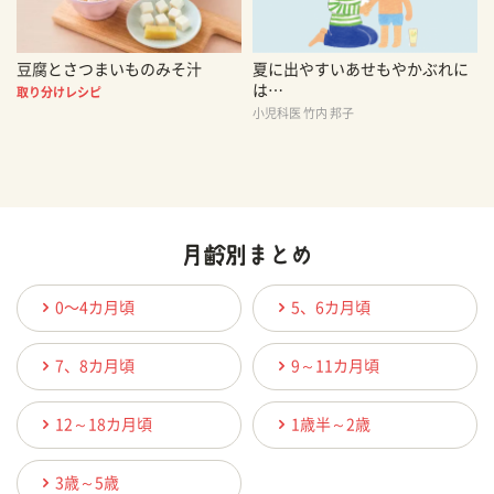
豆腐とさつまいものみそ汁
夏に出やすいあせもやかぶれに
は…
取り分けレシピ
小児科医 竹内 邦子
0〜4カ月頃
5、6カ月頃
7、8カ月頃
9～11カ月頃
12～18カ月頃
1歳半～2歳
3歳～5歳