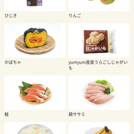
ひじき
りんご
かぼちゃ
yumyum産直うらごしじゃがい
も
鮭
鶏ササミ