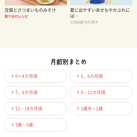
豆腐とさつまいものみそ汁
夏に出やすいあせもやかぶれに
は…
取り分けレシピ
小児科医 竹内 邦子
0〜4カ月頃
5、6カ月頃
7、8カ月頃
9～11カ月頃
12～18カ月頃
1歳半～2歳
3歳～5歳