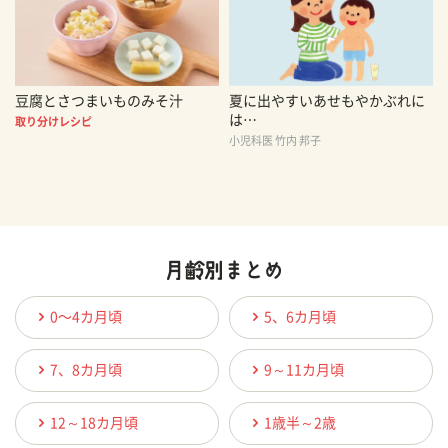
豆腐とさつまいものみそ汁
夏に出やすいあせもやかぶれに
は…
取り分けレシピ
小児科医 竹内 邦子
0〜4カ月頃
5、6カ月頃
7、8カ月頃
9～11カ月頃
12～18カ月頃
1歳半～2歳