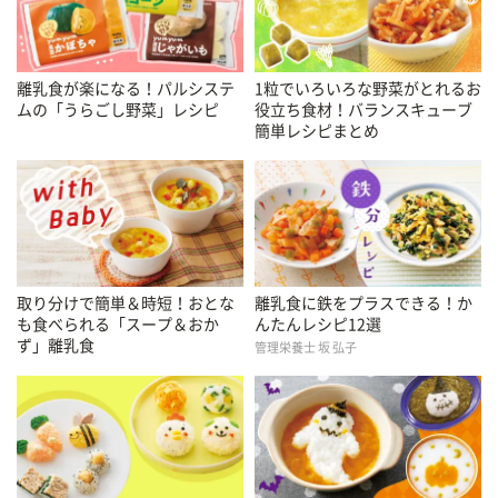
離乳食が楽になる！パルシステ
1粒でいろいろな野菜がとれるお
ムの「うらごし野菜」レシピ
役立ち食材！バランスキューブ
簡単レシピまとめ
取り分けで簡単＆時短！おとな
離乳食に鉄をプラスできる！か
も食べられる「スープ＆おか
んたんレシピ12選
ず」離乳食
管理栄養士 坂 弘子