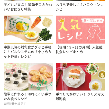
子どもが喜ぶ！ 簡単デコ＆かわ
おうちで楽しく♪ハロウィンレ
いいおにぎり特集
シピ
中期以降の離乳食がグッと手軽
【後期：9～11カ月頃】人気離
に！パルシステムの「小さめカ
乳食レシピまとめ
ット野菜」レシピ
簡単に作れる！汚れにくい手づ
手作りでかわいい！ クリスマス
かみ食べレシピ
離乳食
管理栄養士 坂 弘子