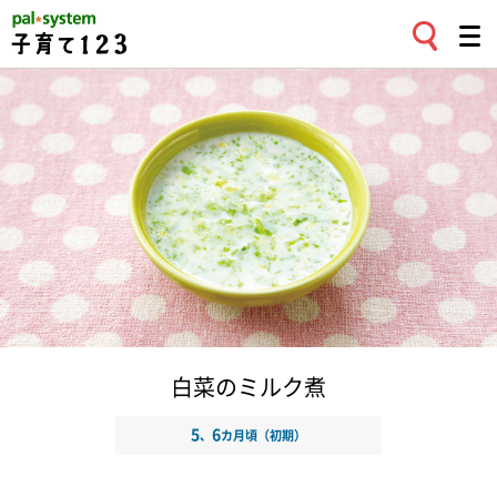
白菜のミルク煮
5
6
、
カ月頃（初期）