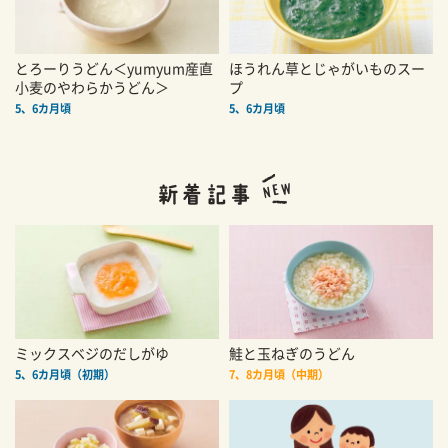
とろーりうどん＜yumyum産直
ほうれん草とじゃがいものスー
小麦のやわらかうどん＞
プ
5、6カ月頃
5、6カ月頃
ミックスベジのだしがゆ
鮭と玉ねぎのうどん
5、6カ月頃（初期）
7、8カ月頃（中期）