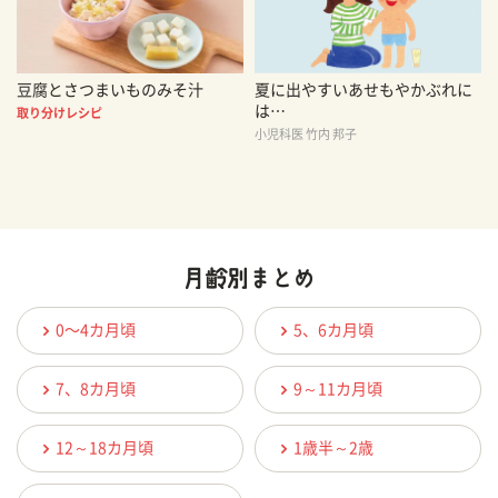
豆腐とさつまいものみそ汁
夏に出やすいあせもやかぶれに
は…
取り分けレシピ
小児科医 竹内 邦子
0〜4カ月頃
5、6カ月頃
7、8カ月頃
9～11カ月頃
12～18カ月頃
1歳半～2歳